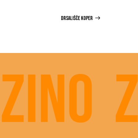
DRSALIŠČE KOPER
ino
Za