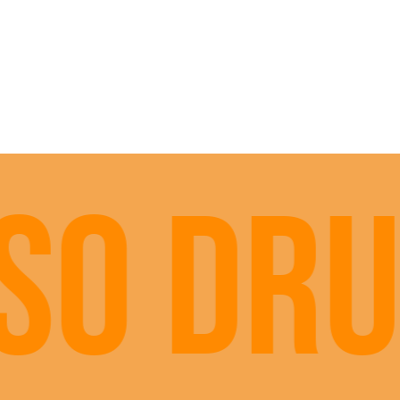
o druž