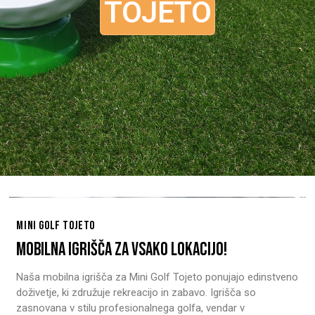
TOJETO
MINI GOLF TOJETO
MOBILNA IGRIŠČA ZA VSAKO LOKACIJO!
Naša mobilna igrišča za Mini Golf Tojeto ponujajo edinstveno
doživetje, ki združuje rekreacijo in zabavo. Igrišča so
zasnovana v stilu profesionalnega golfa, vendar v