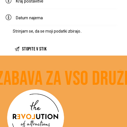
Strinjam se, da se moji podatki
zbirajo.
.
bava za vso družin