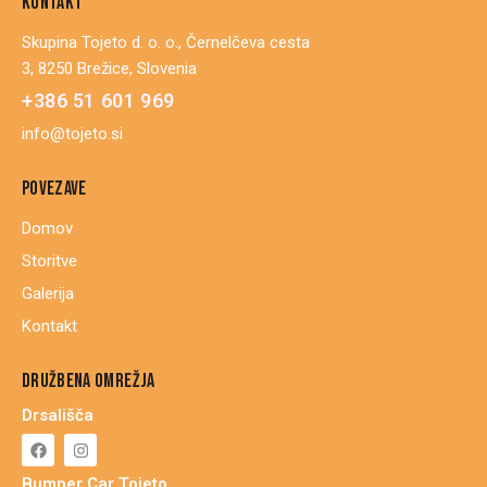
KONTAKT
Skupina Tojeto d. o. o., Černelčeva cesta
3, 8250 Brežice, Slovenia
+386 51 601 969
info@tojeto.si
POVEZAVE
Domov
Storitve
Galerija
Kontakt
DRUŽBENA OMREŽJA
Drsališča
Bumper Car Tojeto