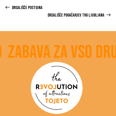
DRSALIŠČE POSTOJNA
DRSALIŠČE POGAČARJEV TRG LJUBLJANA
Zabava za vso dru