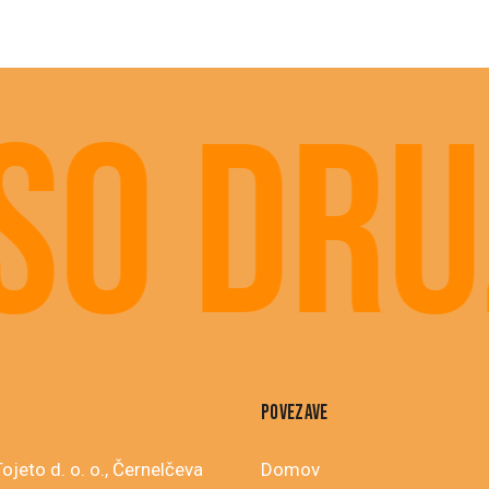
o druž
POVEZAVE
ojeto d. o. o., Černelčeva
Domov