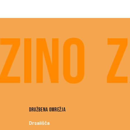
ino
Za
DRUŽBENA OMREŽJA
Drsališča